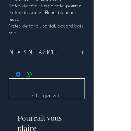
Notes de tête : Bergamote, pomme
Notes de coeur : Fleurs blanches,
musc
Notes de fond : Santal, accord bois
sec
DÉTAILS DE L'ARTICLE
Dimensions 6.5 x 4.5 cm, pour une
contenance de 100ml.
Durée de combustion : environ 20 à
25h selon votre utilisation et
l'atmosphère de votre pièce
Chargement...
Pourrait vous
plaire