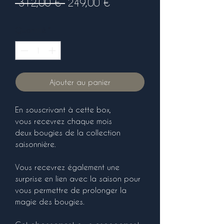
Prix
Prix
 312,00 € 
249,00 €
original
promotionnel
Quantité
*
Ajouter au panier
En souscrivant à cette box,
vous recevrez chaque mois
deux bougies de la collection
saisonnière.
Vous recevrez également une
surprise en lien avec la saison pour
vous permettre de prolonger la
magie des bougies.