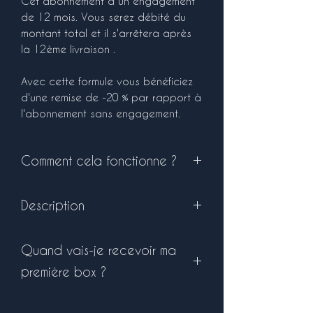
Cet abonnement a un engagement
de 12 mois. Vous serez débité du
montant total et il s'arrêtera après
la 12ème livraison .
Avec cette formule vous bénéficiez
d'une remise de -20 % par rapport à
l'abonnement sans engagement.
Comment cela fonctionne ?
Pour lancer votre abonnement il
Description
vous suffit d'ajouter au panier cet
article. Il vous restera à régler celui-
Dimensions 6.5 x 4.5 cm, pour une
ci. Attention livraison UNIQUEMENT
Quand vais-je recevoir ma
contenance de 100ml.
via Mondial Relay (possibilité de
Durée de combustion : environ 20 à
modifier le relais colis plus tard si
première box ?
25h selon votre utilisation et
besoin)
l'atmosphère de votre pièce
Chaque abonnement partira entre