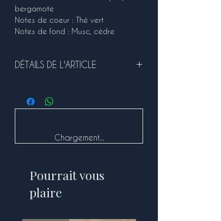
bergamote
Notes de coeur : Thé vert
Notes de fond : Musc, cèdre
DÉTAILS DE L'ARTICLE
Dimensions 6.5 x 4.5 cm, pour une
contenance de 100ml.
Durée de combustion : environ 20 à
25h selon votre utilisation et
l'atmosphère de votre pièce
Chargement...
Pourrait vous
plaire